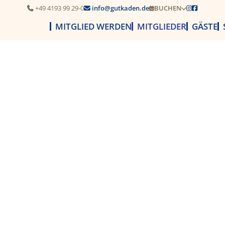
+49 4193 99 29-0
info@gutkaden.de
BUCHEN




MITGLIED WERDEN
MITGLIEDER
GÄSTE