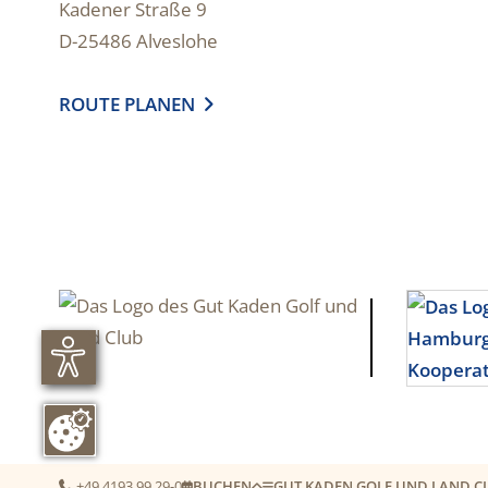
Kadener Straße 9
D-25486 Alveslohe
ROUTE PLANEN

+49 4193 99 29-0
BUCHEN
GUT KADEN GOLF UND LAND C
