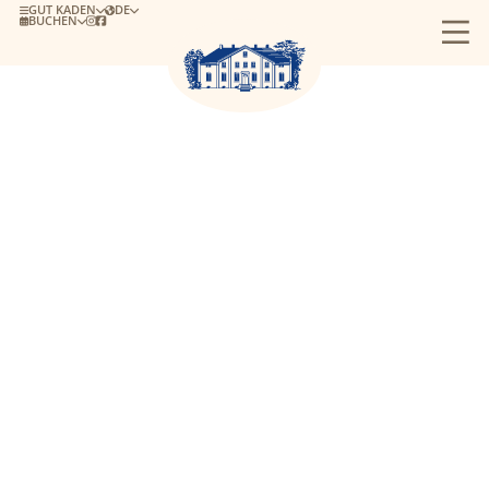
GUT KADEN
DE
BUCHEN

