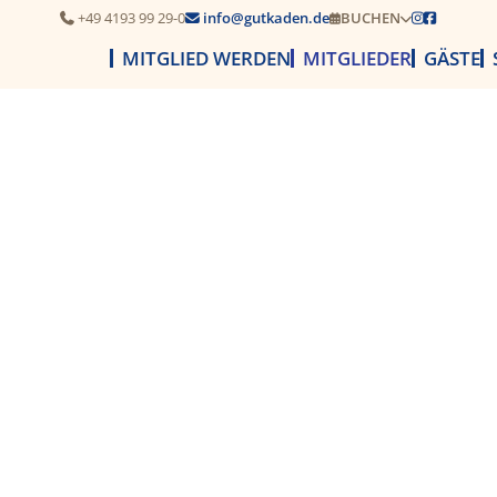
+49 4193 99 29-0
info@gutkaden.de
BUCHEN




MITGLIED WERDEN
MITGLIEDER
GÄSTE