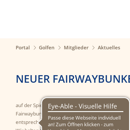
Portal
Golfen
Mitglieder
Aktuelles
NEUER FAIRWAYBUNKE
auf der Spielbahn B 9 sind bereits beendet. Anstel
Fairwaybunker in strategischer Lage die neue Her
entsprechendem Wetter durchgeführt.