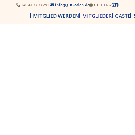
+49 4193 99 29-0
info@gutkaden.de
BUCHEN




MITGLIED WERDEN
MITGLIEDER
GÄSTE