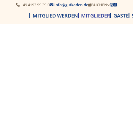
+49 4193 99 29-0
info@gutkaden.de
BUCHEN




MITGLIED WERDEN
MITGLIEDER
GÄSTE