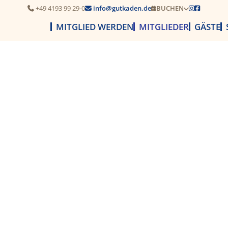
+49 4193 99 29-0
info@gutkaden.de
BUCHEN




MITGLIED WERDEN
MITGLIEDER
GÄSTE