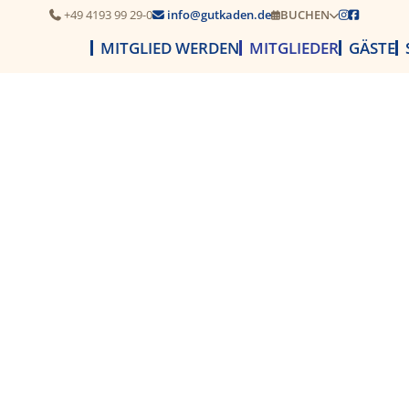
+49 4193 99 29-0
info@gutkaden.de
BUCHEN




MITGLIED WERDEN
MITGLIEDER
GÄSTE