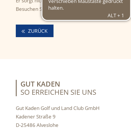
Er sorgt nicht nur für angenehme Wärme sondern
Besuchen Sie Herrn Alt und sein Team.
ZURÜCK
GUT KADEN
SO ERREICHEN SIE UNS
Gut Kaden Golf und Land Club GmbH
Kadener Straße 9
D-25486 Alveslohe