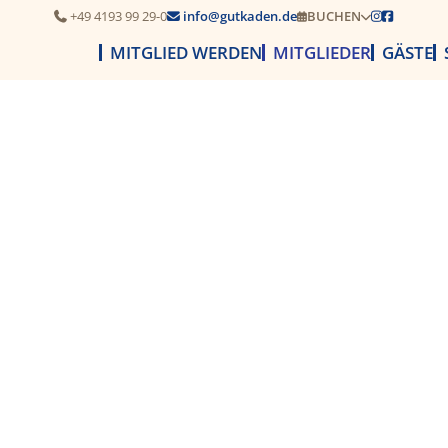
+49 4193 99 29-0
info@gutkaden.de
BUCHEN




MITGLIED WERDEN
MITGLIEDER
GÄSTE